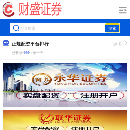
搜索
正规配资平台排行
更多
已收录
999
+家平台