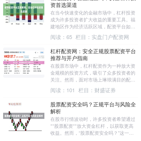
资首选渠道
在当今快速变化的金融市场中，杠杆投资
成为许多投资者扩大收益的重要工具。福
建地区作为经济活跃区域，配资平台如雨
后春笋般涌现。然而，面对众多选择，如
阅读：
65
栏目：
实盘门户配资网
何通过正规查询找....
杠杆配资网：安全正规股票配资平台
推荐与开户指南
在股票市场中，杠杆配资作为一种放大资
金规模的投资方式，吸引了众多投资者的
关注。然而，面对市场上琳琅满目的配资
平台，如何选择安全正规的平台并顺利完
阅读：
101
栏目：
财盛证券
成开户，成为投资....
股票配资安全吗？正规平台与风险全
解析
在股市行情波动时，许多投资者希望通过
**股票配资**放大资金杠杆，以获取更高
收益。然而，“股票配资安全吗？”这一问
题始终牵动着投资者的心。本文将全面解