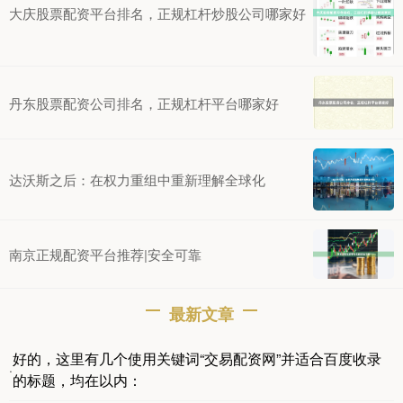
大庆股票配资平台排名，正规杠杆炒股公司哪家好
丹东股票配资公司排名，正规杠杆平台哪家好
达沃斯之后：在权力重组中重新理解全球化
南京正规配资平台推荐|安全可靠
最新文章
好的，这里有几个使用关键词“交易配资网”并适合百度收录
·
的标题，均在以内：