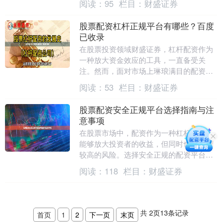
阅读：
95
栏目：
财盛证券
析股票配资....
股票配资杠杆正规平台有哪些？百度
已收录
在股票投资领域财盛证券，杠杆配资作为
一种放大资金效应的工具，一直备受关
注。然而，面对市场上琳琅满目的配资平
台，投资者最关心的问题莫过于：**股票
阅读：
53
栏目：
财盛证券
配资杠杆正规平台....
股票配资安全正规平台选择指南与注
意事项
在股票市场中，配资作为一种杠杆工具，
能够放大投资者的收益，但同时也伴随着
较高的风险。选择安全正规的配资平台，
是保障资金安全、规避潜在风险的关键一
阅读：
118
栏目：
财盛证券
步。本文将为您提....
共
2
页
13
条记录
首页
1
2
下一页
末页