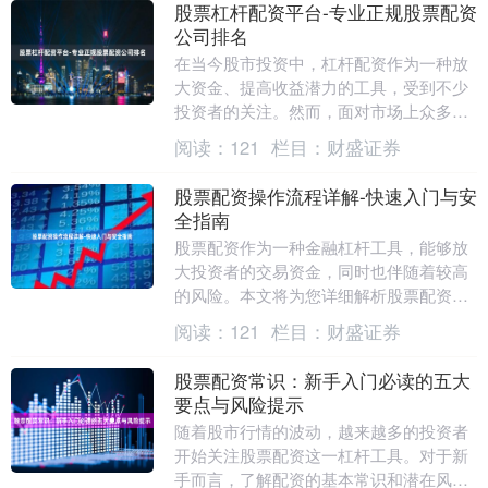
股票杠杆配资平台-专业正规股票配资
公司排名
在当今股市投资中，杠杆配资作为一种放
大资金、提高收益潜力的工具，受到不少
投资者的关注。然而，面对市场上众多的
股票配资平台，如何选择一家**专业、正
阅读：
121
栏目：
财盛证券
规、安全可靠*....
股票配资操作流程详解-快速入门与安
全指南
股票配资作为一种金融杠杆工具，能够放
大投资者的交易资金，同时也伴随着较高
的风险。本文将为您详细解析股票配资的
操作流程，并提供快速入门与安全指南，
阅读：
121
栏目：
财盛证券
帮助您在投资道路....
股票配资常识：新手入门必读的五大
要点与风险提示
随着股市行情的波动，越来越多的投资者
开始关注股票配资这一杠杆工具。对于新
手而言，了解配资的基本常识和潜在风险