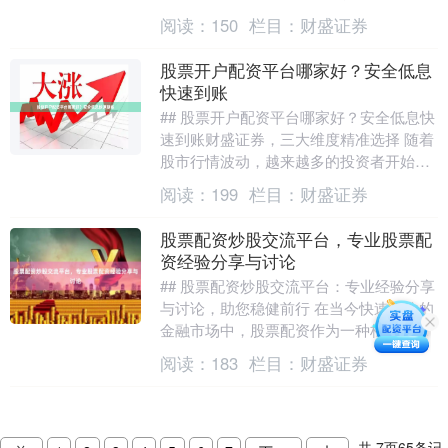
至关重要。本文将为您梳理股票配资的五
阅读：
150
栏目：
财盛证券
大入门要点，并提....
股票开户配资平台哪家好？安全低息
快速到账
## 股票开户配资平台哪家好？安全低息快
速到账财盛证券，三大维度精准选择 随着
股市行情波动，越来越多的投资者开始关
注股票配资这一杠杆工具。面对市场上“安
阅读：
199
栏目：
财盛证券
全、低息....
股票配资炒股交流平台，专业股票配
资经验分享与讨论
## 股票配资炒股交流平台：专业经验分享
与讨论，助您稳健前行 在当今快速变化的
金融市场中，股票配资作为一种杠杆工
具，吸引了众多投资者的目光。然而，高
阅读：
183
栏目：
财盛证券
收益往往伴随....
共
7
页
65
条记