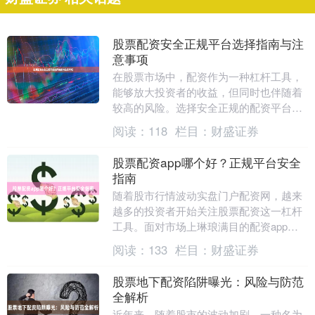
股票配资安全正规平台选择指南与注
意事项
在股票市场中，配资作为一种杠杆工具，
能够放大投资者的收益，但同时也伴随着
较高的风险。选择安全正规的配资平台，
是保障资金安全、规避潜在风险的关键一
阅读：
118
栏目：
财盛证券
步。本文将为您提....
股票配资app哪个好？正规平台安全
指南
随着股市行情波动实盘门户配资网，越来
越多的投资者开始关注股票配资这一杠杆
工具。面对市场上琳琅满目的配资app，
许多投资者不禁困惑：**股票配资app哪个
阅读：
133
栏目：
财盛证券
好？**....
股票地下配资陷阱曝光：风险与防范
全解析
近年来，随着股市的波动加剧，一种名为