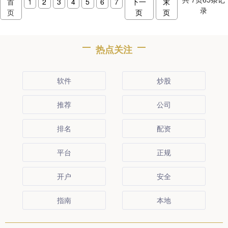
首
1
2
3
4
5
6
7
下一
末
录
页
页
页
热点关注
软件
炒股
推荐
公司
排名
配资
平台
正规
开户
安全
指南
本地