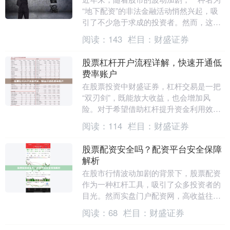
“地下配资”的非法金融活动悄然兴起，吸
引了不少急于求成的投资者。然而，这背
后隐藏着巨大的风险，许多人因此血本无
阅读：
143
栏目：
财盛证券
归。本文将深入....
股票杠杆开户流程详解，快速开通低
费率账户
在股票投资中财盛证券，杠杆交易是一把
“双刃剑”，既能放大收益，也会增加风
险。对于希望借助杠杆提升资金利用效率
的投资者而言，了解如何安全、快速地开
阅读：
114
栏目：
财盛证券
通一个低费率的杠....
股票配资安全吗？配资平台安全保障
解析
在股市行情波动加剧的背景下，股票配资
作为一种杠杆工具，吸引了众多投资者的
目光。然而实盘门户配资网，高收益往往
伴随着高风险，许多投资者心中都有一个
阅读：
68
栏目：
财盛证券
共同的疑问：**....