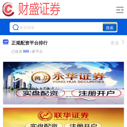
搜索
正规配资平台排行
更多
已收录
999
+家平台