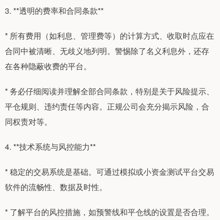
3. **透明的费率和合同条款**
* 所有费用（如利息、管理费等）的计算方式、收取时点应在
合同中被清晰、无歧义地列明。警惕除了名义利息外，还存
在各种隐蔽收费的平台。
* 务必仔细阅读并理解全部合同条款，特别是关于风险提示、
平仓规则、违约责任等内容。正规公司会充分揭示风险，合
同权责对等。
4. **技术系统与风控能力**
* 稳定的交易系统是基础。可通过模拟或小资金测试平台交易
软件的流畅性、数据及时性。
* 了解平台的风控措施，如预警线和平仓线的设置是否合理。