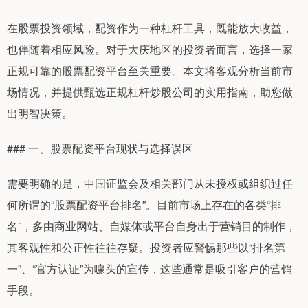
在股票投资领域，配资作为一种杠杆工具，既能放大收益，
也伴随着相应风险。对于大庆地区的投资者而言，选择一家
正规可靠的股票配资平台至关重要。本文将客观分析当前市
场情况，并提供甄选正规杠杆炒股公司的实用指南，助您做
出明智决策。
### 一、股票配资平台现状与选择误区
需要明确的是，中国证监会及相关部门从未授权或组织过任
何所谓的“股票配资平台排名”。目前市场上存在的各类“排
名”，多由商业网站、自媒体或平台自身出于营销目的制作，
其客观性和公正性往往存疑。投资者应警惕那些以“排名第
一”、“官方认证”为噱头的宣传，这些通常是吸引客户的营销
手段。