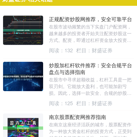
正规配资炒股网推荐，安全可靠平台
在股市波动频繁的当下实盘门户配资网，
越来越多的投资者开始关注配资炒股这一
方式。配资，即通过杠杆资金放大投资收
益，但同时也伴随着更高的风险。因此，
阅读：
132
栏目：
财盛证券
选择一家正规、安....
炒股加杠杆软件推荐：安全合规平台
盘点与选择指南
在股市中寻求超额收益，杠杆工具是一把
双刃剑。它能放大盈利，也可能加剧亏
损。因此，选择一款安全、合规的炒股加
杠杆软件，是每位投资者在尝试杠杆交易
阅读：
125
栏目：
财盛证券
前必须做好的功课。....
南京股票配资网推荐指南
在南京这座经济活跃的城市，股票配资作
为一种放大资金杠杆的投资方式，正受到