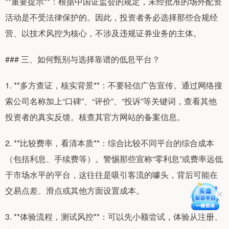
**重要提示**：根据中国证监会的规定，未经批准的场外配资
活动是不受法律保护的。因此，投资者务必选择那些合规经
营、以技术风控为核心，不涉及违规证券业务的主体。
### 三、如何甄别与选择靠谱的低息平台？
1. **多方查证，核实背景**：不要轻信广告宣传。通过网络搜
索公司名称加上“口碑”、“评价”、“投诉”等关键词，查看其他
投资者的真实反馈。核查其官方网站的备案信息。
2. **比较费率，看清本质**：综合比较不同平台的综合成本
（包括利息、手续费等）。警惕那些宣称“零利息”或费率远低
于市场水平的平台，这往往是吸引客流的噱头，背后可能在
交易点差、滑点或其他方面设置成本。
3. **体验流程，测试风控**：可以先小额尝试，体验从注册、