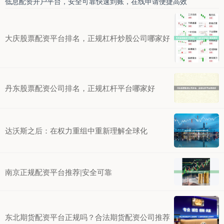
低息配资开户平台，安全可靠快速到账，在线申请便捷高效
大庆股票配资平台排名，正规杠杆炒股公司哪家好
丹东股票配资公司排名，正规杠杆平台哪家好
达沃斯之后：在权力重组中重新理解全球化
南京正规配资平台推荐|安全可靠
东北期货配资平台正规吗？合法期货配资公司推荐