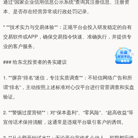
通过“国家企业信用信息公示系统”查询其注册信息、注册资
本、是否存在经营异常或行政处罚记录。
* **技术实力与交易体验**：正规平台会投入研发稳定的自有
交易软件或APP，确保交易指令快速、准确执行，并提供专
业的客户服务。
### 给东北投资者的务实建议
1. **摒弃“排名”迷信，专注实质调查**：不轻信网络广告和所
谓“排名”，主动按照上述标准对心仪平台进行背景调查和实盘
验证。
2. **警惕过度营销**：对“保本盈利”、“零风险”、“超高收益”等
宣传话术保持清醒，这通常是违规平台吸引客户的诱饵。
3. **从小额开始试水**：无论平台宣传多么动人，初期都应使