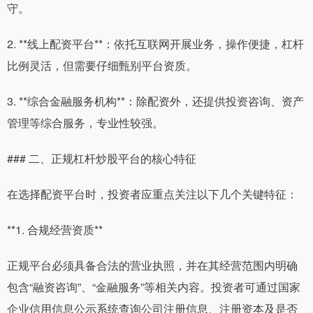
守。
2. **线上配资平台**：依托互联网开展业务，操作便捷，杠杆
比例灵活，但需要仔细甄别平台资质。
3. **综合金融服务机构**：除配资外，还提供投资咨询、资产
管理等综合服务，专业性较强。
### 二、正规杠杆炒股平台的核心特征
在选择配资平台时，投资者应重点关注以下几个关键特征：
**1. 合规经营资质**
正规平台必须具备合法的营业执照，并在其经营范围内明确
包含“融资咨询”、“金融服务”等相关内容。投资者可通过国家
企业信用信息公示系统查询公司注册信息、注册资本及是否