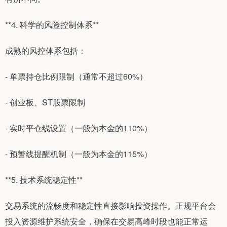
**4. 科学的风险控制体系**
成熟的风控体系包括：
- 单票持仓比例限制（通常不超过60%）
- 创业板、ST股票限制
- 实时平仓线设置（一般为本金的110%）
- 预警线提醒机制（一般为本金的115%）
**5. 技术系统稳定性**
交易系统的流畅度和稳定性直接影响投资操作。正规平台会
投入资源维护系统安全，确保在交易高峰时段也能正常运