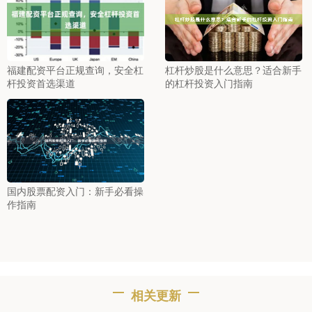
福建配资平台正规查询，安全杠
杠杆炒股是什么意思？适合新手
杆投资首选渠道
的杠杆投资入门指南
国内股票配资入门：新手必看操
作指南
相关更新