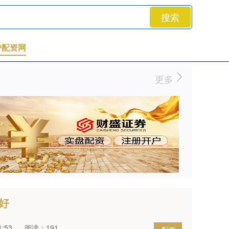
搜索
户配资网
更多
好
:53
阅读：191