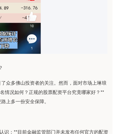
？
引了众多佛山投资者的关注。然而，面对市场上琳琅
名情况如何？正规的股票配资平台究竟哪家好？**
资路上多一份安全保障。
认识：**目前金融监管部门并未发布任何官方的配资