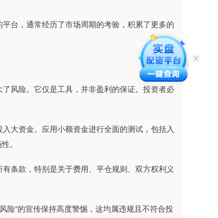
上）的平台，通常经历了市场周期的考验，积累了更多的
地放大了风险。它仅是工具，并非盈利的保证。投资者必
始就投入大资金。应用小额资金进行全面的测试，包括入
畅性。
阅读所有条款，特别是关于费用、平仓规则、双方权利义
、“零风险”的宣传保持高度警惕，这均属违规且不符合投