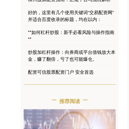
好的，这里有几个使用关键词“交易配资网”
并适合百度收录的标题，均在以内：
**如何杠杆炒股：新手必看风险与操作指南
**
炒股加杠杆操作：向券商或平台借钱放大本
金，赚了翻倍，亏了也可能爆仓。
配资可信股票配资门户 安全首选
推荐阅读