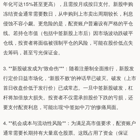
年化可达15%甚至更高），且需按月或按日支付。新股申购
冻结资金通常需要数日，从申购到上市卖出周期较长，利息
侵蚀不容小觑。更危险的是，配资账户普遍设有严格的平仓
线。若持仓市值（包括中签新股上市后）因市场波动跌破平
仓线，投资者将面临被强制平仓的风险，可能在股价低点失
去筹码，甚至亏光保证金。
3. **新股破发成为“致命伤”**：随着注册制全面推行，新股发
行定价日益市场化，“新股不败”的神话早已破灭。破发（上市
首日收盘价低于发行价）已成常态。一旦中签新股破发，杠
杆将加倍放大损失。投资者不仅需承担股价下跌的亏损，还
要支付配资利息，可能出现“中签如中刀”的惨痛局面。
4. **机会成本与流动性风险**：为满足高市值要求，配资账户
通常需要长期持有大量底仓股票。这既占用了资金（保证